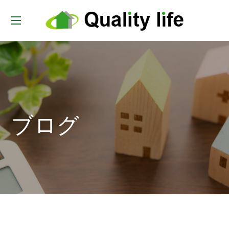
t
o
g
g
l
e
ブログ
n
a
v
i
g
a