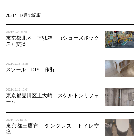
t
i
2021年12月の記事
o
2021/12/26 9:40
n
東京都北区 下駄箱 （シューズボック
ス）交換
2021/12/13 18:55
スツール DIY 作製
2021/12/12 10:04
東京都品川区上大崎 スケルトンリフォ
ーム
2021/12/5 18:26
東京都三鷹市 タンクレス トイレ交
換