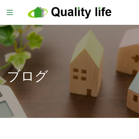
t
o
g
g
l
e
ブログ
n
a
v
i
g
a