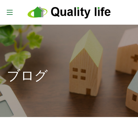
t
o
g
g
l
e
ブログ
n
a
v
i
g
a