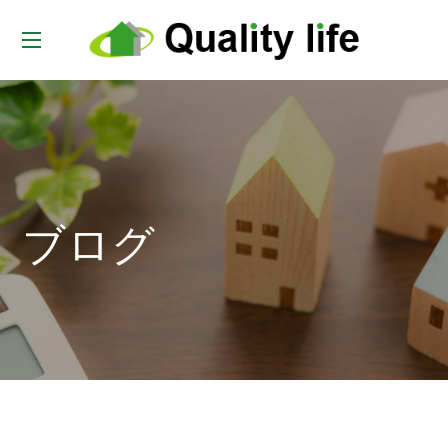
t
o
g
g
l
e
ブログ
n
a
v
i
g
a