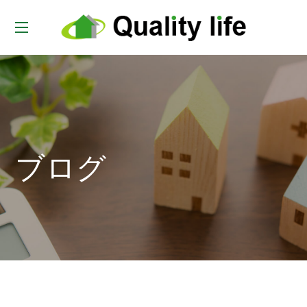
t
o
g
g
l
e
ブログ
n
a
v
i
g
a