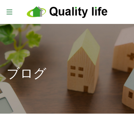
t
o
g
g
l
e
ブログ
n
a
v
i
g
a