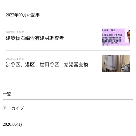
t
i
2022年09月の記事
o
2022/9/17 9:32
n
建築物石綿含有建材調査者
2022/9/11 9:31
渋谷区、港区、世田谷区 給湯器交換
一覧
アーカイブ
2026.06(1)