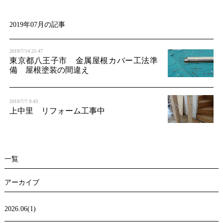
t
i
2019年07月の記事
o
2019/7/14 21:47
n
東京都八王子市 金属屋根カバー工法準
備 屋根塗装の間違え
2019/7/7 9:43
上中里 リフォーム工事中
一覧
アーカイブ
2026.06(1)