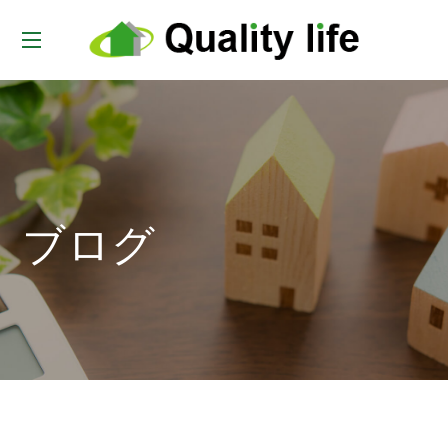
t
o
g
g
l
e
ブログ
n
a
v
i
g
a