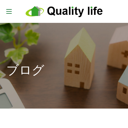
t
o
g
g
l
e
ブログ
n
a
v
i
g
a