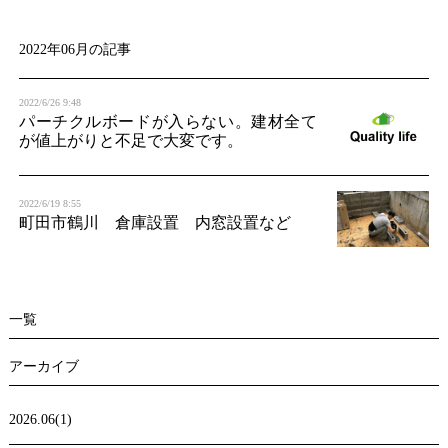
t
i
2022年06月の記事
o
2022/6/26 9:48
n
パーチクルボードが入らない。建材全て
が値上がりと不足で大変です。
2022/6/19 8:55
町田市鶴川 倉庫設置 内窓設置など
一覧
アーカイブ
2026.06(1)