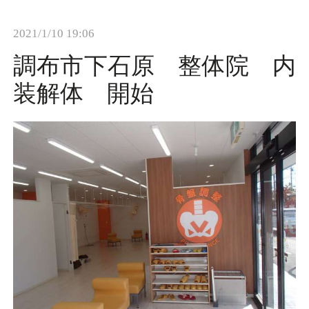
t
2021/1/10 19:06
i
o
調布市下石原 整体院 内
n
装解体 開始