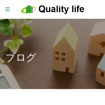
t
o
g
g
l
e
ブログ
n
a
v
i
g
a