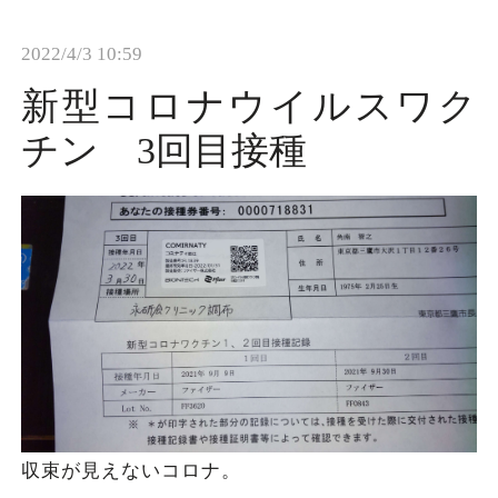
t
2022/4/3 10:59
i
o
新型コロナウイルスワク
n
チン 3回目接種
収束が見えないコロナ。