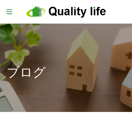
t
o
g
g
l
e
ブログ
n
a
v
i
g
a