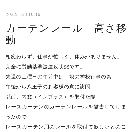
t
2022/12/4 10:16
i
o
カーテンレール 高さ移
n
動
相変わらず、仕事が忙しく、休みがありません。
完全に労働基準法違反状態です。
先週の土曜日の午前中は、娘の学校行事の為、
午後から八王子のお客様の家に訪問。
以前、内窓（インプラス）を取付た際、
レースカーテンのカーテンレールを撤去してしま
ったので、
レースカーテン用のレールを取付て欲しいとのご