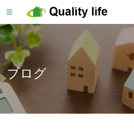
t
o
g
g
l
e
ブログ
n
a
v
i
g
a