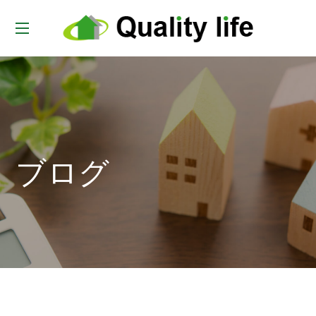
t
o
g
g
l
e
ブログ
n
a
v
i
g
a