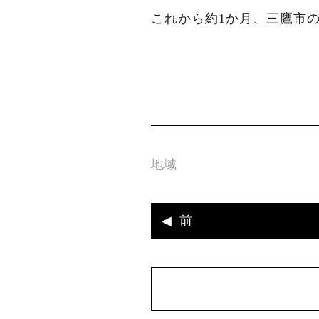
これから約1か月、三鷹市
地域
前