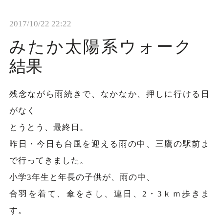
t
2017/10/22 22:22
i
o
みたか太陽系ウォーク
n
結果
残念ながら雨続きで、なかなか、押しに行ける日
がなく
とうとう、最終日。
昨日・今日も台風を迎える雨の中、三鷹の駅前ま
で行ってきました。
小学3年生と年長の子供が、雨の中、
合羽を着て、傘をさし、連日、2・3ｋｍ歩きま
す。