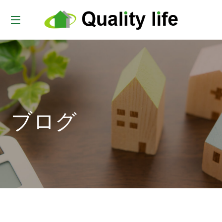
t
o
g
g
l
e
ブログ
n
a
v
i
g
a